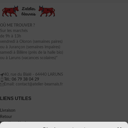
OÙ ME TROUVER ?
Sur les marchés
de 9h à 13h
vendredi à Oloron (semaines paires)
ou à Jurançon (semaines impaires)
samedi à Billère (près de la halle bio)
ou à Laruns (vacances scolaires)"
40, rue du Bialé - 64440 LARUNS
Tél.: 06 79 38 04 29
Email: contact@atelier-bearnais.fr
LIENS UTILES
Livraison
Retour
Mentions légales