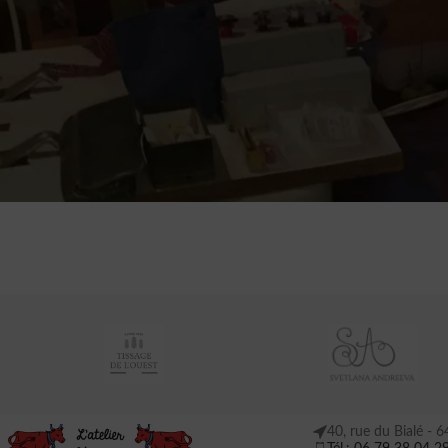
La list
Aucun produit n'a été ajouté à la liste de comparaison. Vous devez ajout
pour les comparer.
Vous trouverez de nombreux articles intéressants sur notre page "B
40, rue du Bialé -