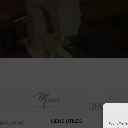
e de comparaison est vi
er des produits
outique".
RETOUR À LA BOUTIQUE
LIENS UTILES
À PRO
 64440 LARUNS
Pour offrir l