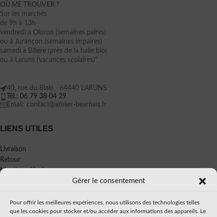
OÙ ME TROUVER ?
Sur les marchés
de 9h à 13h
vendredi à Oloron (semaines paires)
ou à Jurançon (semaines impaires)
samedi à Billère (près de la halle bio)
ou à Laruns (vacances scolaires)"
40, rue du Bialé - 64440 LARUNS
Tél.: 06 79 38 04 29
Email: contact@atelier-bearnais.fr
LIENS UTILES
Livraison
Retour
Mentions légales
Gérer le consentement
Politique de confidentialité
CGV
Pour offrir les meilleures expériences, nous utilisons des technologies telles
À PROPOS
que les cookies pour stocker et/ou accéder aux informations des appareils. Le