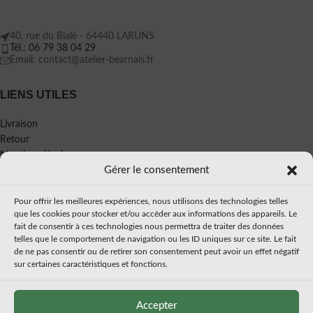
40, rue du Bialé - 64440 LARUNS
Tél.: 06 79 38 04 29
Email: contact@atelier-bearnais.fr
LIENS UTILES
Livraison
Retour
Mentions légales
Gérer le consentement
Politique de confidentialité
CGV
Pour offrir les meilleures expériences, nous utilisons des technologies telles
À PROPOS
que les cookies pour stocker et/ou accéder aux informations des appareils. Le
fait de consentir à ces technologies nous permettra de traiter des données
telles que le comportement de navigation ou les ID uniques sur ce site. Le fait
Mon histoire
de ne pas consentir ou de retirer son consentement peut avoir un effet négatif
Presse
sur certaines caractéristiques et fonctions.
Accepter