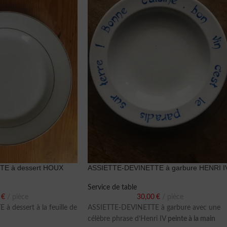
E à dessert HOUX
ASSIETTE-DEVINETTE à garbure HENRI I
Service de table
0
€
pièce
30,00
€
pièce
 dessert à la feuille de
ASSIETTE-DEVINETTE à garbure avec une
célèbre phrase d’Henri IV
peinte à la main