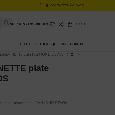
CONTACTEZ-MOI
FAQS
CONNEXION / INSCRIPTION
0,00
€
ACCUEIL
BOUTIQUE
QUI SUIS-JE
CONTACT
TE-DEVINETTE plate RAYMOND DEVOS
ETTE plate
OS
une phrase amusante de RAYMOND DEVOS