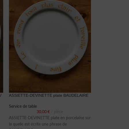
V
ASSIETTE-DEVINETTE plate BAUDELAIRE
ASSIETTE-DEVIN
SAVARIN
Service de table
30,00
€
pièce
Service de table
30
ASSIETTE-DEVINETTE plate en porcelaine sur
ASSIETTE-DEVINET
la quelle est écrite une phrase de