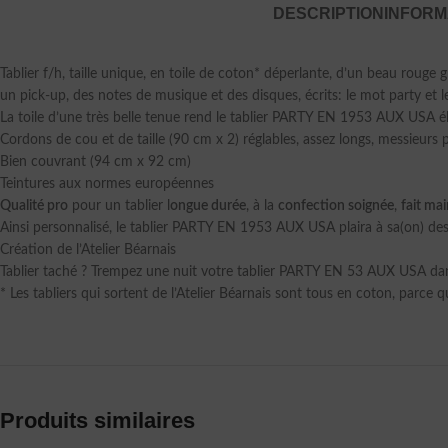
DESCRIPTION
INFORM
Tablier f/h, taille unique, en toile de coton* déperlante, d’un beau rouge 
un pick-up, des notes de musique et des disques, écrits: le mot party et l
La toile d’une très belle tenue rend le tablier PARTY EN 1953 AUX USA é
Cordons de cou et de taille (90 cm x 2) réglables, assez longs, messieurs
Bien couvrant (94 cm x 92 cm)
Teintures aux normes européennes
Qualité pro
pour un tablier l
ongue durée
, à la
confection soignée
,
fait ma
Ainsi personnalisé, le tablier PARTY EN 1953 AUX USA plaira à sa(on) des
Création de l’Atelier Béarnais
Tablier taché ? Trempez une nuit votre tablier PARTY EN 53 AUX USA dan
* Les tabliers qui sortent de l’Atelier Béarnais sont tous en coton, parce qu
Produits similaires