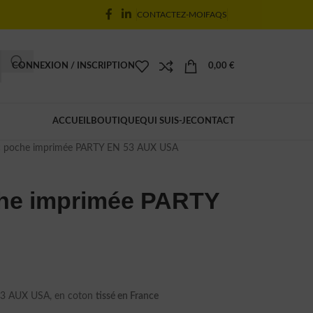
CONTACTEZ-MOI
FAQS
CONNEXION / INSCRIPTION
0,00
€
ACCUEIL
BOUTIQUE
QUI SUIS-JE
CONTACT
ec poche imprimée PARTY EN 53 AUX USA
che imprimée PARTY
53 AUX USA, en coton
tissé en France