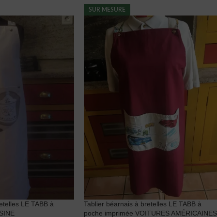
SUR MESURE
retelles LE TABB à
Tablier béarnais à bretelles LE TABB à
ISINE
poche imprimée VOITURES AMÉRICAINES