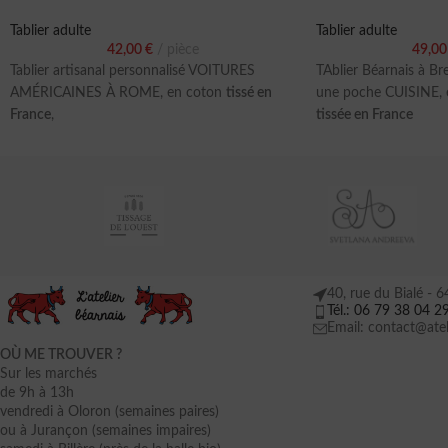
Tablier adulte
Tablier adulte
42,00
€
pièce
49,0
Tablier artisanal personnalisé VOITURES
TAblier Béarnais à Br
AMÉRICAINES À ROME, en coton
tissé en
une poche CUISINE, e
France
,
tissée en France
40, rue du Bialé -
Tél.: 06 79 38 04 2
Email: contact@atel
OÙ ME TROUVER ?
Sur les marchés
de 9h à 13h
vendredi à Oloron (semaines paires)
ou à Jurançon (semaines impaires)