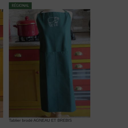
RÉGIONAL
LOCAL
Tablier brodé AGNEAU ET BREBIS
Tablier brodé A
VALLEE D’OSSA