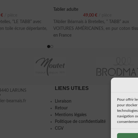
Tablier adulte
0
€
pièce
49,00
€
pièce
etelles, “LE TABB” avec
TAblier Béarnais à Bretelles, “ TABB” aux
n toile écrue déperlante,
VOITURES AMÉRICAINES, en pur coton
tis
en France
LIENS UTILES
À PRO
 64440 LARUNS
9
Pour offrir l
ier-bearnais.fr
Livraison
Mon histo
pour stocker 
Retour
Presse
technologies
Mentions légales
navigation ou
Politique de confidentialité
consentement 
CGV