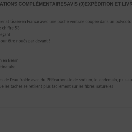
ATIONS COMPLÉMENTAIRES
AVIS (0)
EXPÉDITION ET LIV
grenat
tissée en France
avec une poche ventrale coupée dans un polycoton 
e chiffre 53
légant
 pour être noués par devant !
in en Béarn
tinataire
s de l’eau froide avec du PERcarbonate de sodium, le lendemain, plus au
e les taches se retirent plus facilement sur les fibres naturelles