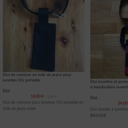
Etui de ceinture en toile de jeans pour
lunettes OU portable
Etui lunettes et po
à bandoulière ouvert
Etui
18,00
€
pièce
Etui
Etui de ceinture pour lunettes OU portable en
24,0
toile de jeans noire
Etui double à lunette
BASQUE