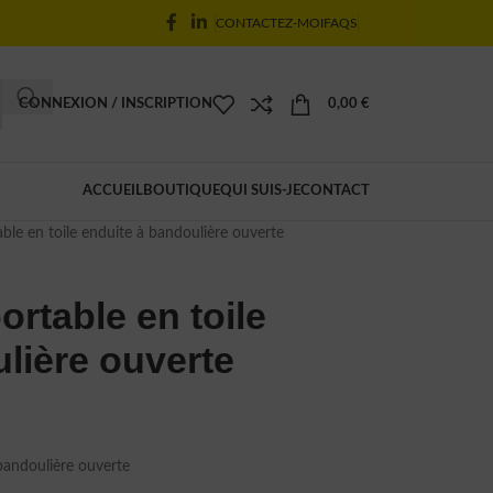
CONTACTEZ-MOI
FAQS
CONNEXION / INSCRIPTION
0,00
€
ACCUEIL
BOUTIQUE
QUI SUIS-JE
CONTACT
able en toile enduite à bandoulière ouverte
portable en toile
lière ouverte
andoulière ouverte