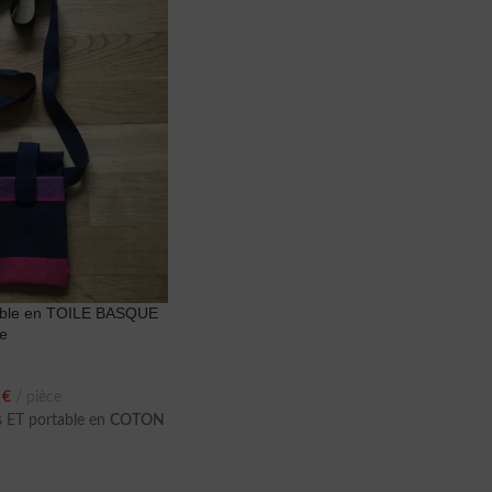
rtable en TOILE BASQUE
e
0
€
pièce
s ET portable en
COTON