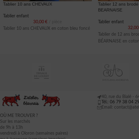
Tablier 10 ans CHEVAUX
Tablier 12 ans brod
BEARNAISE
Tablier enfant
30,00
€
pièce
Tablier enfant
32,0
Tablier 10 ans CHEVAUX en coton bleu foncé
Tablier de 12 ans br
BÉARNAISE en coton v
40, rue du Bialé -
Tél.: 06 79 38 04 2
Email: contact@atel
OÙ ME TROUVER ?
Sur les marchés
de 9h à 13h
vendredi à Oloron (semaines paires)