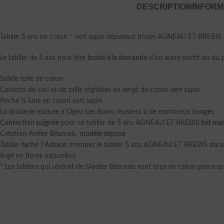
DESCRIPTION
INFORM
Tablier 5 ans en coton * vert sapin déperlant brodé AGNEAU ET BREBIS ( b
Le tablier de 5 ans peut être
brodé à la demande
d’un autre motif ou du 
Solide toile de coton
Cordons de cou et de taille réglables en sergé de coton vert sapin
Poche ½ lune en coton vert sapin
La broderie réalisée à Ogeu-Les-Bains résistera à de nombreux lavages
Confection soignée
pour ce tablier de 5 ans AGNEAU ET BREBIS
fait ma
Création Atelier Béarnais,
modèle déposé
Tablier
taché ? Astuce
: trempez le tablier 5 ans AGNEAU ET BREBIS dans d
linge en fibres naturelles)
* Les tabliers qui sortent de l’Atelier Béarnais sont tous en coton parce qu