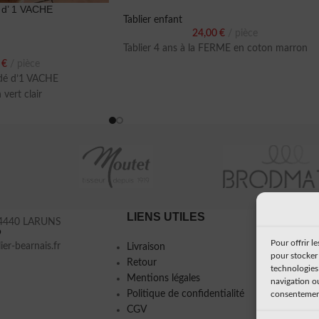
é d’ 1 VACHE
Tablier enfant
24,00
€
pièce
Tablier 4 ans à la FERME en coton marron
0
€
pièce
odé d’1 VACHE
ert clair
LIENS UTILES
À PRO
 64440 LARUNS
9
Pour offrir l
ier-bearnais.fr
Livraison
Mon histo
pour stocker 
Retour
Presse
technologies
Mentions légales
navigation ou
Politique de confidentialité
consentement 
CGV