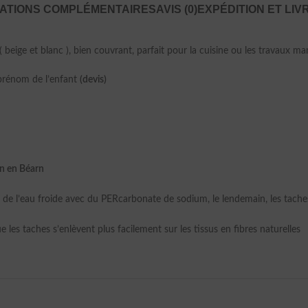
ATIONS COMPLÉMENTAIRES
AVIS (0)
EXPÉDITION ET LIV
eige et blanc ), bien couvrant, parfait pour la cuisine ou les travaux ma
prénom de l’enfant
(devis)
in en Béarn
e l’eau froide avec du PERcarbonate de sodium, le lendemain, les taches
e les taches s’enlèvent plus facilement sur les tissus en fibres naturelles