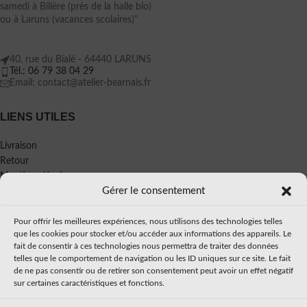
samedi à Billère (près de la halle bio)
ou à Laruns (vacances scolaires)"
40, rue du Bialé - 64440 LARUNS
Tél.: 06 79 38 04 29
Email: contact@atelier-bearnais.fr
LIENS UTILES
Livraison
Retour
Mentions légales
Gérer le consentement
Politique de confidentialité
CGV
Pour offrir les meilleures expériences, nous utilisons des technologies telles
À PROPOS
que les cookies pour stocker et/ou accéder aux informations des appareils. Le
fait de consentir à ces technologies nous permettra de traiter des données
telles que le comportement de navigation ou les ID uniques sur ce site. Le fait
Mon histoire
de ne pas consentir ou de retirer son consentement peut avoir un effet négatif
Presse
sur certaines caractéristiques et fonctions.