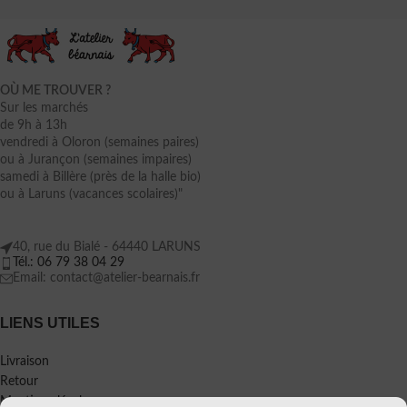
OÙ ME TROUVER ?
Sur les marchés
de 9h à 13h
vendredi à Oloron (semaines paires)
ou à Jurançon (semaines impaires)
samedi à Billère (près de la halle bio)
ou à Laruns (vacances scolaires)"
40, rue du Bialé - 64440 LARUNS
Tél.: 06 79 38 04 29
Email: contact@atelier-bearnais.fr
LIENS UTILES
Livraison
Retour
Mentions légales