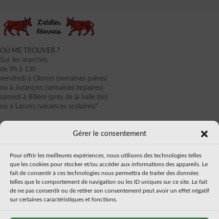
OÙ ME TROUVER ?
Sur les marchés
de 9h à 13h
vendredi à Oloron (semaines paires)
ou à Jurançon (semaines impaires)
samedi à Billère (près de la halle bio)
ou à Laruns (vacances scolaires)"
Gérer le consentement
40, rue du Bialé - 64440 LARUNS
Tél.: 06 79 38 04 29
Email: contact@atelier-bearnais.fr
Pour offrir les meilleures expériences, nous utilisons des technologies telles
que les cookies pour stocker et/ou accéder aux informations des appareils. Le
fait de consentir à ces technologies nous permettra de traiter des données
LIENS UTILES
telles que le comportement de navigation ou les ID uniques sur ce site. Le fait
de ne pas consentir ou de retirer son consentement peut avoir un effet négatif
À PROPOS
sur certaines caractéristiques et fonctions.