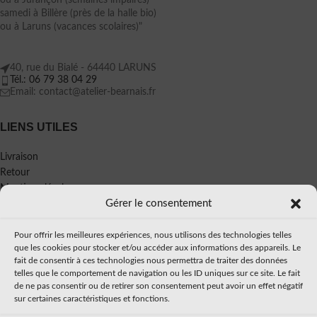
ou à Jurançon (semaines impaires)
samedi à Billère (près de la halle bio)
ou à Laruns (vacances scolaires)"
40, rue du Bialé - 64440 LARUNS
Tél.: 06 79 38 04 29
Email: contact@atelier-bearnais.fr
LIENS UTILES
Livraison
Retour
Mentions légales
Gérer le consentement
Politique de confidentialité
CGV
Pour offrir les meilleures expériences, nous utilisons des technologies telles
À PROPOS
que les cookies pour stocker et/ou accéder aux informations des appareils. Le
fait de consentir à ces technologies nous permettra de traiter des données
telles que le comportement de navigation ou les ID uniques sur ce site. Le fait
Mon histoire
de ne pas consentir ou de retirer son consentement peut avoir un effet négatif
Presse
sur certaines caractéristiques et fonctions.