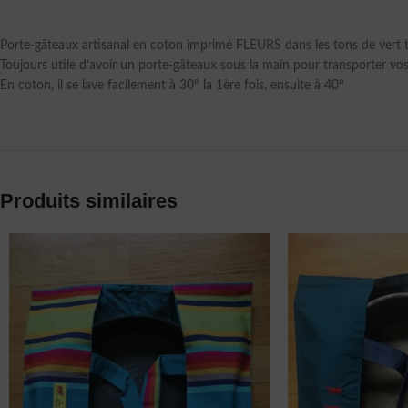
Porte-gâteaux artisanal en coton imprimé FLEURS dans les tons de vert 
Toujours utile d’avoir un porte-gâteaux sous la main pour transporter vo
En coton, il se lave facilement à 30° la 1ère fois, ensuite à 40°
Produits similaires