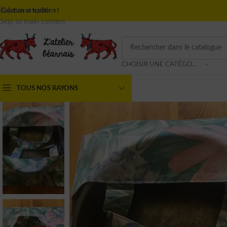
Skip to navigation
Création et tradition !
Skip to main content
CHOISIR UNE CATÉGORIE
TOUS NOS RAYONS