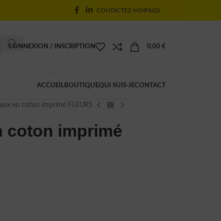
CONTACTEZ-MOI
FAQS
CONNEXION / INSCRIPTION
0,00
€
ACCUEIL
BOUTIQUE
QUI SUIS-JE
CONTACT
eaux en coton imprimé FLEURS
n coton imprimé