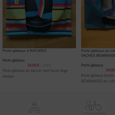
Porte-gâteaux à RAYURES
Porte-gâteaux en cot
VACHES BEARNAIS
Porte-gâteaux
26,00
€
pièce
Porte-gâteaux
34,0
Porte-gâteaux en dacron rayé façon linge
Porte-gâteaux brodé
basque
BÉARNAISES en coton