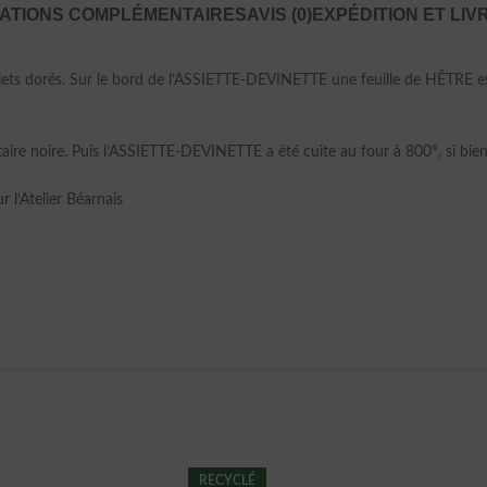
ATIONS COMPLÉMENTAIRES
AVIS (0)
EXPÉDITION ET LIV
s dorés. Sur le bord de l’ASSIETTE-DEVINETTE une feuille de HÊTRE est p
ntaire noire. Puis l’ASSIETTE-DEVINETTE a été cuite au four à 800°, si b
 l’Atelier Béarnais
RECYCLÉ