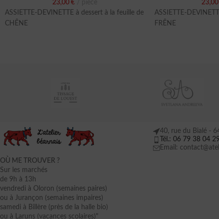
23,00
€
pièce
23,0
ASSIETTE-DEVINETTE à dessert à la feuille de
ASSIETTE-DEVINETTE à
CHÊNE
FRÊNE
40, rue du Bialé -
Tél.: 06 79 38 04 2
Email: contact@atel
OÙ ME TROUVER ?
Sur les marchés
de 9h à 13h
vendredi à Oloron (semaines paires)
ou à Jurançon (semaines impaires)
samedi à Billère (près de la halle bio)
ou à Laruns (vacances scolaires)"