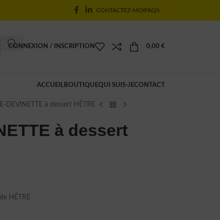
CONTACTEZ-MOI
FAQS
CONNEXION / INSCRIPTION
0,00
€
ACCUEIL
BOUTIQUE
QUI SUIS-JE
CONTACT
E-DEVINETTE à dessert HÊTRE
ETTE à dessert
e de HÊTRE