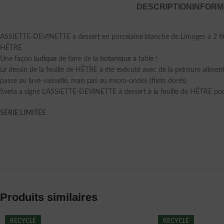
DESCRIPTION
INFORM
ASSIETTE-DEVINETTE à dessert en porcelaine blanche de Limoges à 2 filet
HÊTRE
Une façon
ludique
de faire de la
botanique
à table !
Le dessin de la feuille de HÊTRE a été exécuté avec de la peinture alime
passe au lave-vaisselle, mais pas au micro-ondes (filets dorés)
Sveta a signé L’ASSIETTE-DEVINETTE à dessert à la feuille de HÊTRE pour
SERIE LIMITEE
Produits similaires
RECYCLÉ
RECYCLÉ