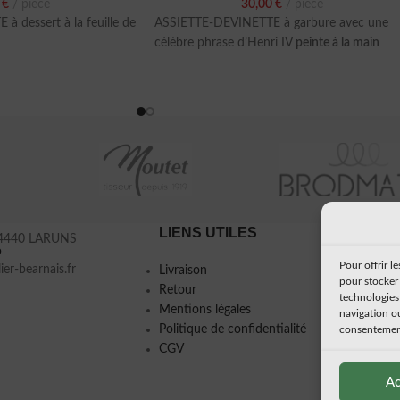
0
€
pièce
30,00
€
pièce
 dessert à la feuille de
ASSIETTE-DEVINETTE à garbure avec une
célèbre phrase d’Henri IV
peinte à la main
LIENS UTILES
À PRO
 64440 LARUNS
9
Pour offrir l
ier-bearnais.fr
Livraison
Mon histo
pour stocker 
Retour
Presse
technologies
Mentions légales
navigation ou
Politique de confidentialité
consentement 
CGV
Ac