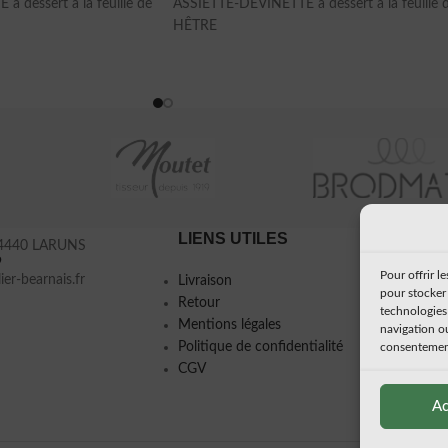
 dessert à la feuille de
ASSIETTE-DEVINETTE à dessert à la feuille 
HÊTRE
LIENS UTILES
À PRO
 64440 LARUNS
9
Pour offrir l
ier-bearnais.fr
Livraison
Mon histo
pour stocker 
Retour
Presse
technologies
Mentions légales
navigation ou
Politique de confidentialité
consentement 
CGV
Ac