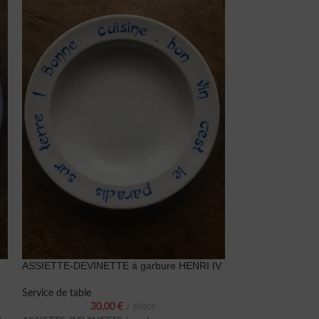
ASSIETTE-DEVINETTE à garbure HENRI IV
ASSIETTE-DEVI
Service de table
Service de table
30,00
€
pièce
30