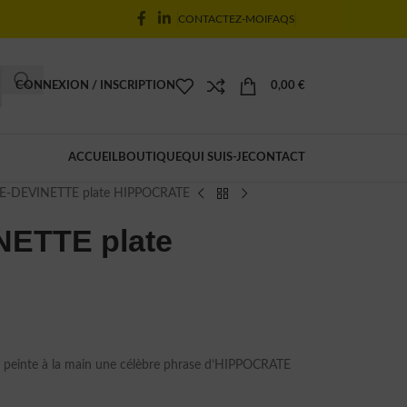
CONTACTEZ-MOI
FAQS
CONNEXION / INSCRIPTION
0,00
€
ACCUEIL
BOUTIQUE
QUI SUIS-JE
CONTACT
E-DEVINETTE plate HIPPOCRATE
ETTE plate
 peinte à la main une célèbre phrase d’HIPPOCRATE