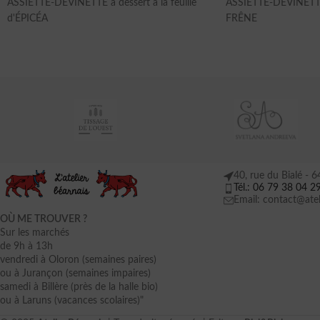
ASSIETTE-DEVINETTE à dessert à la feuille
ASSIETTE-DEVINETTE à
d'ÉPICÉA
FRÊNE
40, rue du Bialé -
Tél.: 06 79 38 04 2
Email: contact@atel
OÙ ME TROUVER ?
Sur les marchés
de 9h à 13h
vendredi à Oloron (semaines paires)
ou à Jurançon (semaines impaires)
samedi à Billère (près de la halle bio)
ou à Laruns (vacances scolaires)"