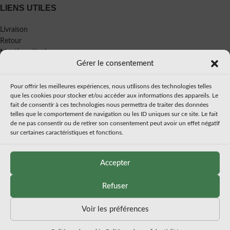
LIENS UTILES
Livraison
Retour
Mentions légales
Gérer le consentement
Politique de confidentialité
CGV
Pour offrir les meilleures expériences, nous utilisons des technologies telles
À PROPOS
que les cookies pour stocker et/ou accéder aux informations des appareils. Le
fait de consentir à ces technologies nous permettra de traiter des données
telles que le comportement de navigation ou les ID uniques sur ce site. Le fait
Mon histoire
de ne pas consentir ou de retirer son consentement peut avoir un effet négatif
Presse
sur certaines caractéristiques et fonctions.
Accepter
© 2025
Atelier Béarnais
| Tous droits réservés | Fait par
Pixl&Pixl
.
Refuser
Voir les préférences