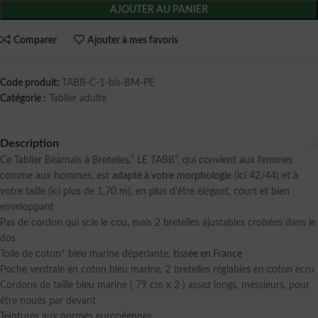
AJOUTER AU PANIER
Comparer
Ajouter à mes favoris
Code produit:
TABB-C-1-bis-BM-PE
Catégorie :
Tablier adulte
Description
Ce Tablier Béarnais à Bretelles,” LE TABB”, qui convient aux femmes
comme aux hommes, est
adapté à votre
morphologie
(ici 42/44) et à
votre taille (ici plus de 1,70 m), en plus d’être élégant, court et bien
enveloppant
Pas de cordon qui scie le cou, mais 2 bretelles ajustables croisées dans le
dos
Toile de coton* bleu marine déperlante,
tissée en France
Poche ventrale en coton bleu marine, 2 bretelles réglables en coton écru
Cordons de taille bleu marine ( 79 cm x 2 ) assez longs, messieurs, pour
être noués par devant
Teintures aux normes européennes